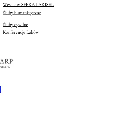
Wesele w SFERA PARISEL
Śluby humanistyczne
Śluby cywilne
Konferencje Łuków