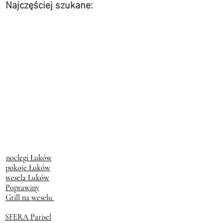
Najczęściej szukane:
noclegi Łuków
pokoje Łuków
wesela Łuków
Poprawiny
Grill na weselu
SFERA Parisel