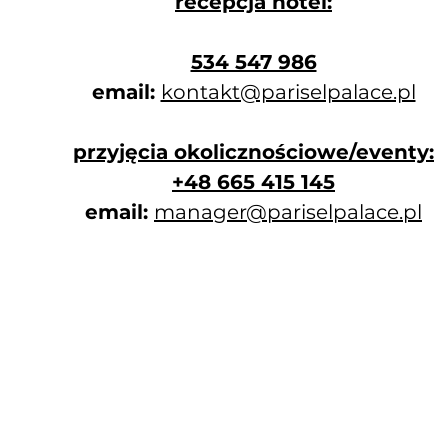
recepcja hotel:
​534 547 986
email:
kontakt@pariselpalace.pl
przyjęcia okolicznościowe/eventy:
+48 665 415 145
email:
manager@pariselpalace.pl