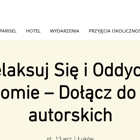
PARISEL
HOTEL
WYDARZENIA
PRZYJĘCIA OKOLICZNO
laksuj Się i Oddy
omie – Dołącz do
autorskich
pt., 13 wrz
  |  
Łuków