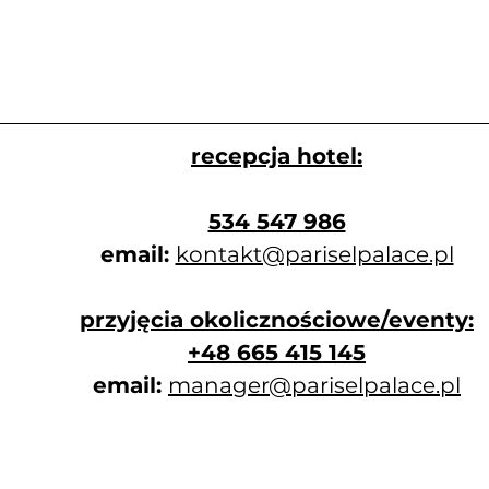
recepcja hotel:
​534 547 986
email:
kontakt@pariselpalace.pl
przyjęcia okolicznościowe/eventy:
+48 665 415 145
email:
manager@pariselpalace.pl