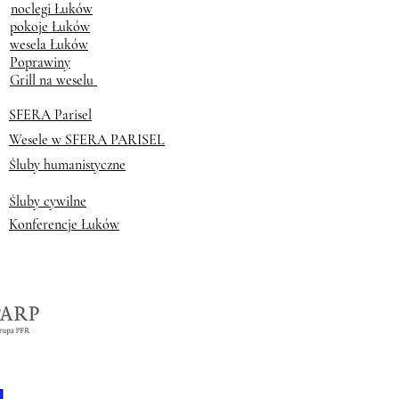
noclegi Łuków
pokoje Łuków
wesela Łuków
Poprawiny
Grill na weselu
SFERA Parisel
Wesele w SFERA PARISEL
Śluby humanistyczne
Śluby cywilne
Konferencje Łuków