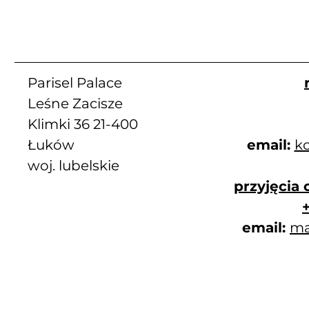
Parisel Palace
Leśne Zacisze
Klimki 36 21-400
Łuków
email:
ko
woj. lubelskie
przyjęcia
email:
ma