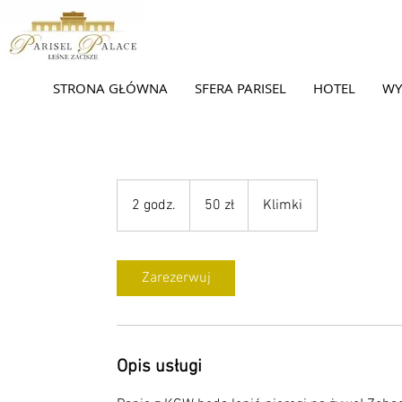
STRONA GŁÓWNA
SFERA PARISEL
HOTEL
WY
50
złotych
2 godz.
2
50 zł
Klimki
polskich
g
o
d
Zarezerwuj
z
.
Opis usługi