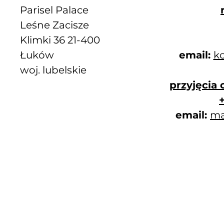
Parisel Palace
Leśne Zacisze
Klimki 36 21-400
Łuków
email:
ko
woj. lubelskie
przyjęcia
email:
ma